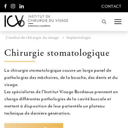
A
CONTACT
l
CONTACT
l
e
Recherche
r
d
i
L'institut de chirurgie du visage
>
Implantologie
r
e
Chirurgie stomatologique
c
t
e
m
La chirurgie stomatologique couvre un large panel de
e
pathologies des mâchoires, de la bouche, des dents et du
n
t
visage.
a
Les spécialistes de l’Institut Visage Bordeaux prennent en
u
charge différentes pathologies de la cavité buccale et
c
mettent à disposition de leur patientèle un plateau
o
n
technique de dernière génération.
t
e
n