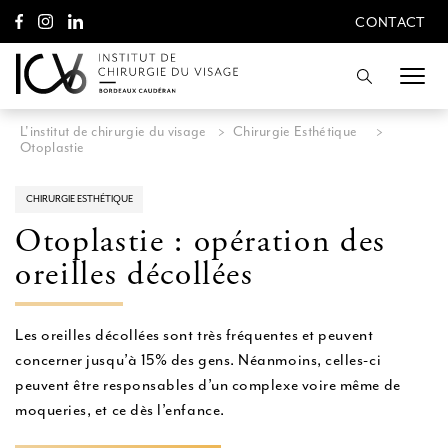
A
CONTACT
l
CONTACT
l
e
Recherche
r
d
i
L'institut de chirurgie du visage
>
Chirurgie Esthétique
>
r
Otoplastie
e
c
t
CHIRURGIE ESTHÉTIQUE
e
Otoplastie : opération des
m
e
oreilles décollées
n
t
a
u
Les oreilles décollées sont très fréquentes et peuvent
c
concerner jusqu’à 15% des gens. Néanmoins, celles-ci
o
peuvent être responsables d’un complexe voire même de
n
t
moqueries, et ce dès l’enfance.
e
n