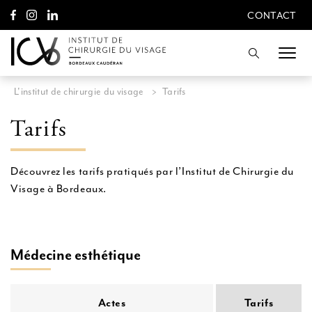
A
CONTACT
l
CONTACT
l
e
Recherche
r
d
i
L'institut de chirurgie du visage
>
Tarifs
r
e
Tarifs
c
t
e
m
Découvrez les tarifs pratiqués par l’Institut de Chirurgie du
e
Visage à Bordeaux.
n
t
a
u
c
Médecine esthétique
o
n
t
e
Actes
Tarifs
n