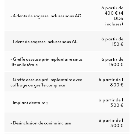
à partir de
400 € (4
-
4 dents de sagesse incluses sous AG
DDS
incluses)
à partir de
-
1 dent de sagesse incluses sous AL
150 €
-
Greffe osseuse pré-implantaire sinus
à partir de
lift unilatérale
1500 €
-
Greffe osseuse pré-implantaire avec
à partir de 1
coffrage ou greffe complexe
800 €
à partir de 1
-
Implant dentaire
(1)
300 €
à partir de 1
-
Désinclusion de canine incluse
300 €