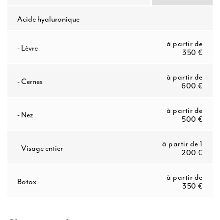
u
Acide hyaluronique
à partir de
-
Lèvre
350 €
à partir de
-
Cernes
600 €
à partir de
-
Nez
500 €
à partir de 1
-
Visage entier
200 €
à partir de
Botox
350 €