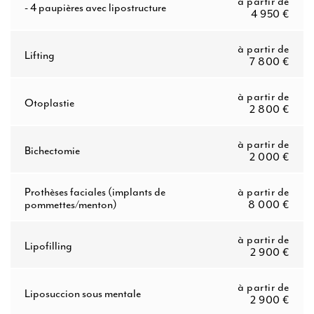
à partir de
- 4 paupières avec lipostructure
4 950 €
à partir de
Lifting
7 800 €
à partir de
Otoplastie
2 800 €
à partir de
Bichectomie
2 000 €
Prothèses faciales (implants de
à partir de
pommettes/menton)
8 000 €
à partir de
Lipofilling
2 900 €
à partir de
Liposuccion sous mentale
2 900 €