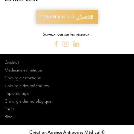
09 78 27 02 32
PRENDRE RDV SUR
PRENDRE RDV SUR
Suivez-nous sur les réseaux :
L’institut
Médecine esthétique
Chirurgie esthétique
Chirurgie des mâchoires
Implantologie
Chirurgie dermatologique
Tarifs
Blog
Création Agence Antipodes Médical ©