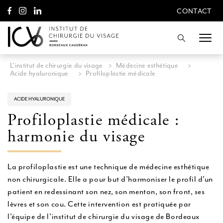
A
CONTACT
l
CONTACT
l
e
Recherche
r
d
i
L'institut de chirurgie du visage
>
Médecine esthétique
>
r
Acide hyaluronique
>
Profiloplastie médicale
e
c
t
ACIDE HYALURONIQUE
e
Profiloplastie médicale :
m
e
harmonie du visage
n
t
a
u
La profiloplastie est une technique de médecine esthétique
c
non chirurgicale. Elle a pour but d’harmoniser le profil d’un
o
patient en redessinant son nez, son menton, son front, ses
n
t
lèvres et son cou. Cette intervention est pratiquée par
e
l’équipe de l’institut de chirurgie du visage de Bordeaux
n