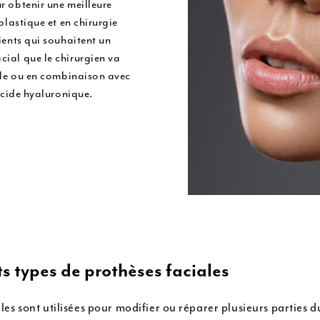
r obtenir une meilleure
Lipofilling
plastique et en chirurgie
ients qui souhaitent un
Liposuccion
cial que le chirurgien va
eule ou en combinaison avec
’acide hyaluronique.
ts types de prothèses faciales
les sont utilisées pour modifier ou réparer plusieurs parties d