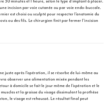
re 30 minutes et 1 heure, selon le type d’implant à placer.
it une incision par voie cutanée ou par voie endo-buccale.
ernier est choisi ou sculpté pour respecter l’anatomie du
vis ou des fils. Le chirurgien finit par fermer l’incision
e juste après l’opération, il se résorbe de lui-même au
 devra observer une alimentation mixée pendant les
tour à domicile se fait le jour même de l’opération et le
s muscles et la graisse du visage dissimulent la prothèse
n, le visage est rehaussé. Le résultat final peut