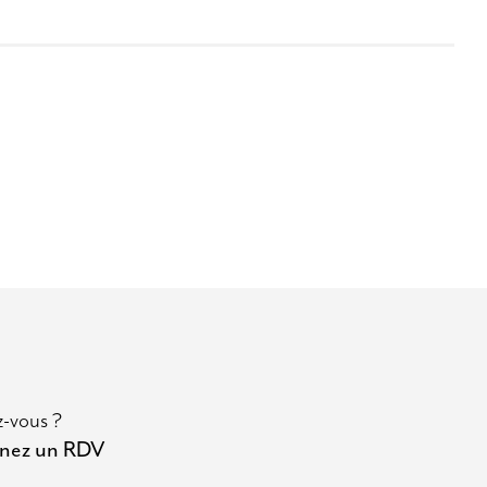
z-vous ?
renez un RDV