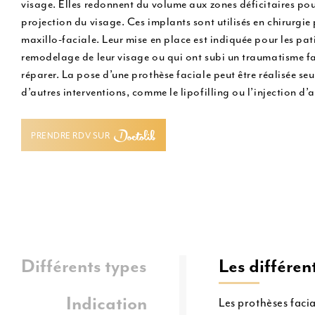
visage. Elles redonnent du volume aux zones déficitaires pou
u
MD Codes
projection du visage. Ces implants sont utilisés en chirurgie 
maxillo-faciale. Leur mise en place est indiquée pour les pat
Profiloplastie médicale
remodelage de leur visage ou qui ont subi un traumatisme fa
réparer. La pose d’une prothèse faciale peut être réalisée s
d’autres interventions, comme le lipofilling ou l’injection d
PRENDRE RDV SUR
PRENDRE RDV SUR
Différents types
Les différen
Indication
Les prothèses facia