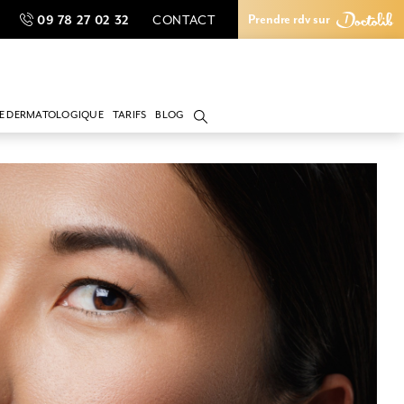
Prendre rdv sur
09 78 27 02 32
CONTACT
09 78 27 02 32
CONTACT
Prendre rdv sur
IE DERMATOLOGIQUE
TARIFS
BLOG
lantaire
gie du cancer cutané
gie du grain de beauté
 de cicatrice