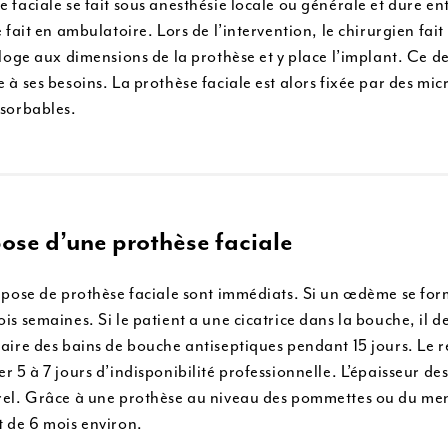
 faciale se fait sous anesthésie locale ou générale et dure ent
e fait en ambulatoire. Lors de l’intervention, le chirurgien fa
 loge aux dimensions de la prothèse et y place l’implant. Ce d
 à ses besoins. La prothèse faciale est alors fixée par des micro
ésorbables.
pose d’une prothèse faciale
e pose de prothèse faciale sont immédiats. Si un œdème se form
ois semaines. Si le patient a une cicatrice dans la bouche, il
aire des bains de bouche antiseptiques pendant 15 jours. Le re
r 5 à 7 jours d’indisponibilité professionnelle. L’épaisseur de
rel. Grâce à une prothèse au niveau des pommettes ou du mento
t de 6 mois environ.