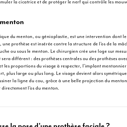
muler la cicatrice et de protéger le nerf qui contrôle les mou
 menton
ique du menton, ou génioplastie, est une intervention dont le b
, une prothèse est insérée contre la structure de l’os de la mâcho
bouche ou sous le menton. Le chirurgien crée une loge sur mesur
 sera différent : des prothèses centrales ou des prothèses avec
 et les proportions du visage à respecter, l’implant mentonni
ort, plus large ou plus long. Le visage devient alors symétriq
siner la ligne du cou, grâce à une belle projection du menton.
r directement l’os du menton.
sse la pose d’une prothèse faciale ?