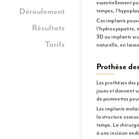
essentiellement pou
Déroulement
tempes, l’hypoplas
Ces implants peuve
Résultats
l’hydroxyapatite, 
3D ou implants scul
Tarifs
naturelle, en laiss
Prothèse de
Les prothèses des 
joues et donnent u
de pommettes peuv
Les implants malair
la structure osseus
temps. La chirurgi
à une incision end