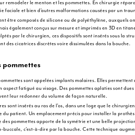
r remodeler le menton et les pommettes. En chirurgie réparatri
ie faciale et bien d’autres malformations causées par un tra
nt être composés de silicone ou de polyéthylène, auxquels o
mais également conçus sur mesure et imprimés en 3D en titan
ptés par le chirurgien, ces dispositifs sont insérés sous la str
ant des cicatrices discrètes voire dissimulées dans la bouche.
s pommettes
pommettes sont appelées implants malaires. Elles permettent de
n aspect fatigué au visage. Des pommettes aplaties sont dues à
ent leur redonner du volume de façon naturelle.
es sont insérés au ras de l’os, dans une loge que le chirurgie
e du patient. Un emplacement précis pour installer la prothèse
e des pommettes apporte de la symétrie et une belle projecti
o-buccale, c’est-à-dire par la bouche. Cette technique augment