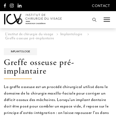
A
CONTACT
l
CONTACT
l
e
Recherche
r
d
i
L'institut de chirurgie du visage
>
Implantologie
>
r
Greffe osseuse pré-implantaire
e
c
t
IMPLANTOLOGIE
e
Greffe osseuse pré-
m
e
implantaire
n
t
a
u
La greffe osseuse est un procédé chirurgical utilisé dans le
c
domaine de la chirurgie maxillo-faciale pour corriger un
o
déficit osseux des mâchoires. Lorsqu’un implant dentaire
n
t
doit être posé pour combler un espace vide, il repose sur le
e
principe d’ostéo-intégration : on laisse repousser l’os dans
n