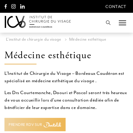
A
CONTACT
l
CONTACT
l
e
Recherche
r
d
i
L'institut de chirurgie du visage
>
Médecine esthétique
r
e
Médecine esthétique
c
t
e
m
L’Institut de Chirurgie du Visage – Bordeaux Caudéran est
e
spécialisé en médecine esthétique du visage .
n
t
Les Drs Courtemanche, Daouri et Pascal seront très heureux
a
u
de vous accueillir lors d’une consultation dédiée afin de
c
bénéficier de leur expertise dans ce domaine.
o
n
t
PRENDRE RDV SUR
e
PRENDRE RDV SUR
n