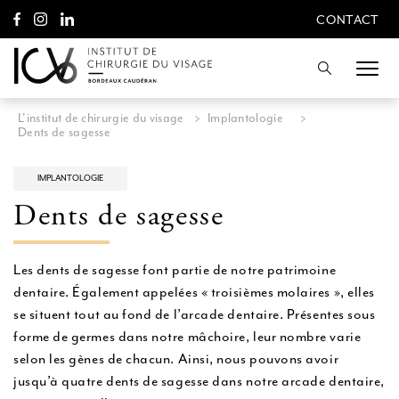
A
CONTACT
l
CONTACT
l
e
Recherche
r
d
i
L'institut de chirurgie du visage
>
Implantologie
>
r
Dents de sagesse
e
c
t
IMPLANTOLOGIE
e
Dents de sagesse
m
e
n
t
Les dents de sagesse font partie de notre patrimoine
a
dentaire. Également appelées « troisièmes molaires », elles
u
c
se situent tout au fond de l’arcade dentaire. Présentes sous
o
forme de germes dans notre mâchoire, leur nombre varie
n
selon les gènes de chacun. Ainsi, nous pouvons avoir
t
e
jusqu’à quatre dents de sagesse dans notre arcade dentaire,
n