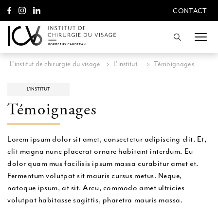
A
CONTACT
l
CONTACT
l
e
Recherche
r
d
i
L'institut de chirurgie du visage
>
L’institut
>
Témoignages
r
e
c
L’INSTITUT
t
Témoignages
e
m
e
n
Lorem ipsum dolor sit amet, consectetur adipiscing elit. Et,
t
elit magna nunc placerat ornare habitant interdum. Eu
a
u
dolor quam mus facilisis ipsum massa curabitur amet et.
c
Fermentum volutpat sit mauris cursus metus. Neque,
o
natoque ipsum, at sit. Arcu, commodo amet ultricies
n
t
volutpat habitasse sagittis, pharetra mauris massa.
e
n