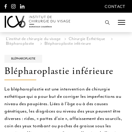
A
CONTACT
l
CONTACT
l
e
Recherche
r
d
i
L'institut de chirurgie du visage
>
Chirurgie Esthétique
>
r
Blépharoplastie
>
Blépharoplastie inférieure
e
c
t
BLÉPHAROPLASTIE
e
Blépharoplastie inférieure
m
e
n
t
La blépharoplastie est une intervention de chirurgie
a
esthétique qui a pour but de corriger les imperfections au
u
niveau des paupières. Liées à l’âge ou à des causes
c
o
génétiques, les disgrâces au niveau des yeux peuvent être
n
diverses : rides, « pattes d’oie », affaissement des sourcils,
t
coin des yeux tombant ou poches de graisse sous les
e
n