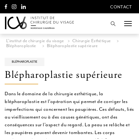
A
CONTACT
l
CONTACT
l
e
Recherche
r
d
i
L'institut de chirurgie du visage
>
Chirurgie Esthétique
>
r
Blépharoplastie
>
Blépharoplastie supérieure
e
c
t
BLÉPHAROPLASTIE
e
Blépharoplastie supérieure
m
e
n
t
Dans le domaine de la chirurgie esthétique, la
a
blépharoplastie est l’opération qui permet de corriger les
u
imperfections qui concernent les paupières. Ces défauts, liés
c
o
au vieillissement ou à des causes génétiques, ont des
n
conséquences sur l’aspect du regard. La peau se relâche et
t
les paupières peuvent devenir tombantes. Les corps
e
n