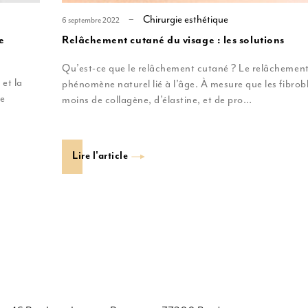
Chirurgie esthétique
6 septembre 2022
e
Relâchement cutané du visage : les solutions
Qu’est-ce que le relâchement cutané ? Le relâchement
et la
phénomène naturel lié à l’âge. À mesure que les fibrob
de
moins de collagène, d’élastine, et de pro…
Lire l'article