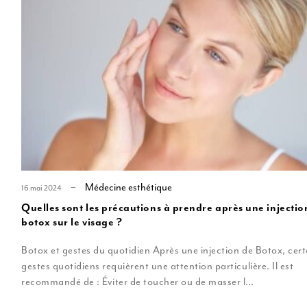
u
MD Codes
Profiloplastie médicale
Médecine esthétique
16 mai 2024
Quelles sont les précautions à prendre après une injectio
botox sur le visage ?
Botox et gestes du quotidien Après une injection de Botox, cert
gestes quotidiens requièrent une attention particulière. Il est
recommandé de : Éviter de toucher ou de masser l…