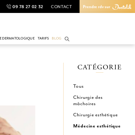
CONTACT
09 78 27 02 32
Prendre rdv sur
CONTACT
09 78 27 02 32
Prendre rdv sur
IE DERMATOLOGIQUE
TARIFS
BLOG
lantaire
gie du cancer cutané
gie du grain de beauté
CATÉGORIE
 de cicatrice
Tous
Chirurgie des
mâchoires
Chirurgie esthétique
Médecine esthétique