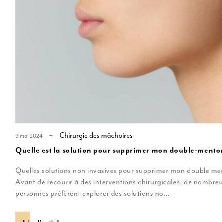
u
MD Codes
Profiloplastie médicale
Chirurgie des mâchoires
9 mai 2024
Quelle est la solution pour supprimer mon double-mento
Quelles solutions non invasives pour supprimer mon double m
Avant de recourir à des interventions chirurgicales, de nombre
personnes préfèrent explorer des solutions no…