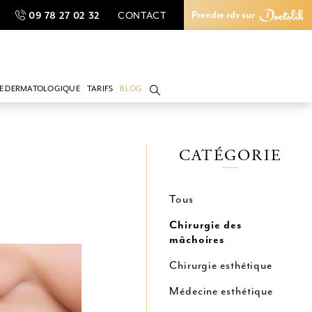
Prendre rdv sur
09 78 27 02 32
CONTACT
09 78 27 02 32
CONTACT
Prendre rdv sur
IE DERMATOLOGIQUE
TARIFS
BLOG
lantaire
gie du cancer cutané
gie du grain de beauté
CATÉGORIE
 de cicatrice
Tous
Chirurgie des
mâchoires
Chirurgie esthétique
Médecine esthétique