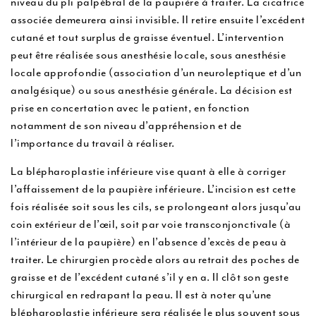
niveau du pli palpébral de la paupière à traiter. La cicatrice
associée demeurera ainsi invisible. Il retire ensuite l’excédent
cutané et tout surplus de graisse éventuel. L’intervention
peut être réalisée sous anesthésie locale, sous anesthésie
locale approfondie (association d’un neuroleptique et d’un
analgésique) ou sous anesthésie générale. La décision est
prise en concertation avec le patient, en fonction
notamment de son niveau d’appréhension et de
l’importance du travail à réaliser.
La blépharoplastie inférieure vise quant à elle à corriger
l’affaissement de la paupière inférieure. L’incision est cette
fois réalisée soit sous les cils, se prolongeant alors jusqu’au
coin extérieur de l’œil, soit par voie transconjonctivale (à
l’intérieur de la paupière) en l’absence d’excès de peau à
traiter. Le chirurgien procède alors au retrait des poches de
graisse et de l’excédent cutané s’il y en a. Il clôt son geste
chirurgical en redrapant la peau. Il est à noter qu’une
blépharoplastie inférieure sera réalisée le plus souvent sous