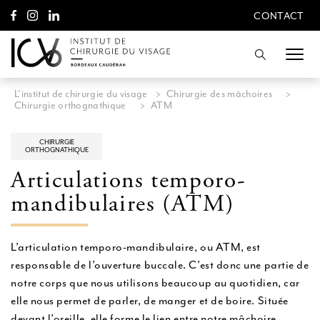
A
CONTACT
l
CONTACT
l
e
Recherche
r
d
i
L'institut de chirurgie du visage
>
Chirurgie des mâchoires
>
r
Chirurgie orthognathique
>
ATM
e
c
t
CHIRURGIE
ORTHOGNATHIQUE
e
m
Articulations temporo-
e
mandibulaires (ATM)
n
t
a
u
L’articulation temporo-mandibulaire, ou ATM, est
c
responsable de l’ouverture buccale. C’est donc une partie de
o
n
notre corps que nous utilisons beaucoup au quotidien, car
t
elle nous permet de parler, de manger et de boire. Située
e
devant l’oreille, elle forme le lien entre notre mâchoire
n